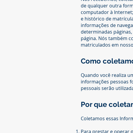
de qualquer outra form
computador à Internet;
e histórico de matrícu
informações de navegaç
determinadas páginas, 
página. Nós também col
matriculados em nossos
Como coletamo
Quando você realiza u
informações pessoas f
pessoais serão utilizad
Por que coleta
Coletamos essas Inform
Para prestar e operar o