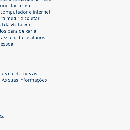
conectar o seu
o computador e internet
ra medir e coletar
l da visita em
os para deixar a
 associados e alunos
pessoal.
nós coletamos as
 As suas informações
s: