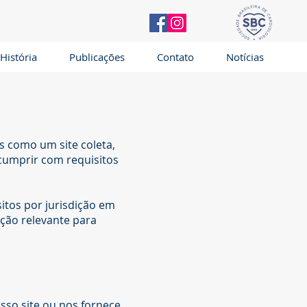
História
Publicações
Contato
Notícias
s como um site coleta,
e cumprir com requisitos
itos por jurisdição em
ação relevante para
so site ou nos fornece