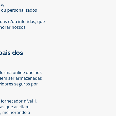
te;
s ou personalizados
das e/ou inferidas, que
lhorar nossos
oais dos
forma online que nos
podem ser armazenadas
idores seguros por
ornecedor nível 1.
as que aceitam
o, melhorando a